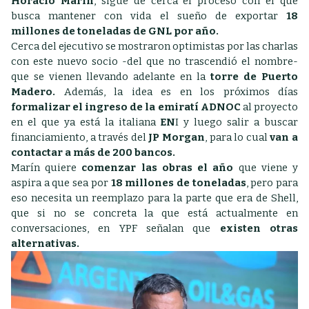
Horacio Marín
, sigue de cerca el proceso con el que
busca mantener con vida el sueño de exportar
18
millones de toneladas de GNL por año.
Cerca del ejecutivo se mostraron optimistas por las charlas
con este nuevo socio -del que no trascendió el nombre-
que se vienen llevando adelante en la
torre de Puerto
Madero.
Además, la idea es en los próximos días
formalizar el ingreso de la emiratí ADNOC
al proyecto
en el que ya está la italiana
EN
I y luego salir a buscar
financiamiento, a través del
JP Morgan
, para lo cual
van a
contactar a más de 200 bancos.
Marín quiere
comenzar las obras el año
que viene y
aspira a que sea por
18 millones de toneladas
, pero para
eso necesita un reemplazo para la parte que era de Shell,
que si no se concreta la que está actualmente en
conversaciones, en YPF señalan que
existen otras
alternativas.