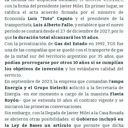
con la firma del presidente Javier Milei. En primer lugar, se
ratifica el acta acuerdo firmada por el ministro de
Economía
Luis “Toto” Caputo
y el presidente de la
transportista,
Luis Alberto Fallo
, y establece que el nuevo
período se contará desde el 27 de diciembre de 2027, por lo
que
la duración total alcanzará los 55 años.
Con la privatización de
Gas del Estado
en 1992, TGS fue
una de las compañías que se quedó con el transporte de gas
de la mitad sur del territorio argentino por 35 años, que
podían prorrogarse por otros 10 años si se cumplían
los objetivos de inversión
y los estándares calidad del
servicio.
En septiembre de 2023, la empresa que comandan P
ampa
Energía y el Grupo Sielecki s
olicitó a la Secretaría de
Energía -en ese momento a cargo de la massista
Flavia
Royón
– que se extienda 10 años el contrato vigente y se
iniciaron las primeras conversaciones.
Sin embargo, con la llegada de Javier Milei a la Casa Rosada
se abrieron otras posibilidades: el
Gobierno incluyó en
la Ley de Bases un artículo
que permite que dicha