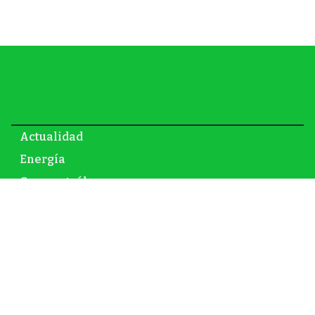
Actualidad
Energía
Gas y petróleo
Newsletter
Infraestructura
Inversión
Mundo
Nuclear