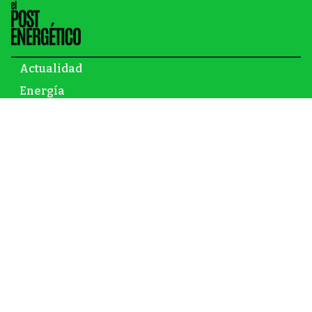
Actualidad
Energía
Gas y petróleo
Newsletter
Infraestructura
Inversión
Mundo
Nuclear
Opinión
Renovables