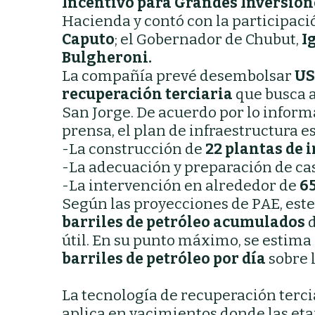
Incentivo para Grandes Inversione
Hacienda y contó con la participaci
Caputo
; el Gobernador de Chubut,
I
Bulgheroni.
La compañía prevé desembolsar
US
recuperación terciaria
que busca a
San Jorge. De acuerdo por lo infor
prensa, el plan de infraestructura es
-La construcción de
22 plantas de 
-La adecuación y preparación de ca
-La intervención en alrededor de
6
Según las proyecciones de PAE, est
barriles de petróleo acumulados
d
útil. En su punto máximo, se estima
barriles de petróleo por día
sobre 
La tecnología de recuperación terciar
aplica en yacimientos donde las eta