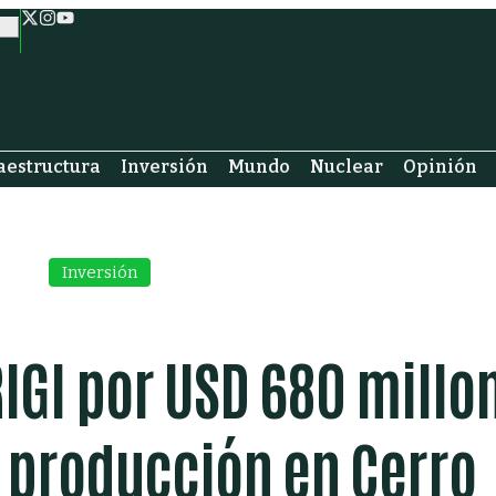
aestructura
Inversión
Mundo
Nuclear
Opinión
Inversión
IGI por USD 680 millo
a producción en Cerro