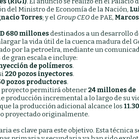
s (RIGI)
. El anuncio se realizó en el Palacio 
ón del Ministro de Economía de la Nación,
Lu
gnacio Torres
; y el
Group CEO
de PAE,
Marcos
D 680 millones
destinados a un desarrollo d
largar la vida útil de la cuenca madura del G
mado por la petroelra, mediante un comunica
 de gran escala e incluye:
inyección de polímeros
.
si
220 pozos inyectores
.
50 pozos productores
.
e proyecto permitirá obtener
24 millones de
e producción incremental a lo largo de su vi
 que la producción adicional alcance los
11.3
lo proyectado originalmente.
ia es clave para este objetivo. Esta técnica s
pas primaria y secundaria ya han sido explot