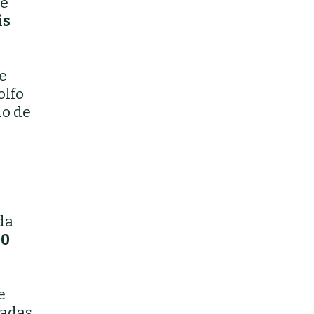
de
is
e
olfo
do de
da
00
e
adas,