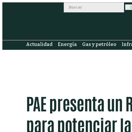
Actualidad
Energía
Gas y petróleo
Infr
PAE presenta un R
para potenciar l