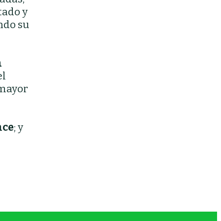
tado y
ndo su
a
el
 mayor
nce
; y