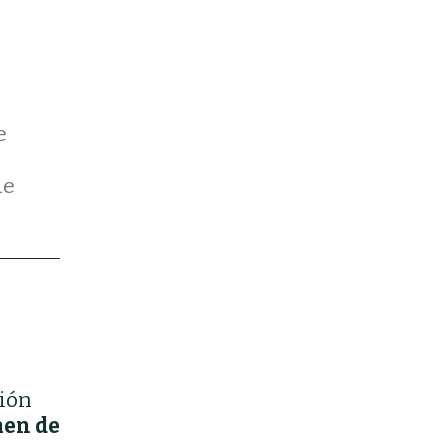
e
de
sión
en de