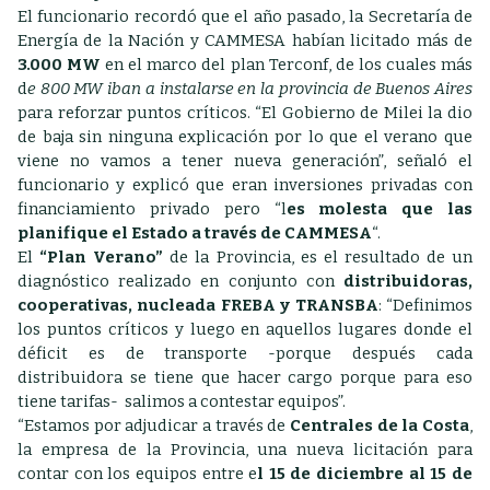
El funcionario recordó que el año pasado, la Secretaría de
Energía de la Nación y CAMMESA habían licitado más de
3.000 MW
en el marco del plan Terconf, de los cuales más
d
e 800 MW iban a instalarse en la provincia de Buenos Aires
para reforzar puntos críticos. “El Gobierno de Milei la dio
de baja sin ninguna explicación por lo que
el verano que
viene no vamos a tener nueva generación”, señaló el
funcionario y explicó que e
ran inversiones privadas con
financiamiento privado pero “l
es molesta que las
planifique el Estado a través de CAMMESA
“.
El
“Plan Verano”
de la Provincia, es el resultado de un
diagnóstico realizado en
conjunto con
distribuidoras,
cooperativas, nucleada FREBA y TRANSBA
: “Definimos
los puntos críticos y luego en aquellos lugares donde el
déficit es de transporte -porque después cada
distribuidora se tiene que hacer cargo porque para eso
tiene tarifas- salimos a contestar equipos”.
“Estamos por adjudicar a través de
Centrales de la Costa
,
la empresa de la Provincia, una nueva licitación para
contar con los equipos entre e
l
15 de diciembre al 15 de