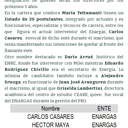
designación de quienes serán sus directores por los
próximos 5 años.
En la cartera que conduce
María Tettamanti
tienen un
listado de 20 postulantes
, integrado por actuales y ex
funcionarios, especialistas y técnicos de carrera, entre los
que figura el actual interventor del Enargas,
Carlos
Casares
, exvocal de dicho ente durante el macrismo, que
venía manifestando sus intenciones de quedar al frente del
flamante ente.
Otro nombre destacado es
Darío Arrué
, histórico del
ENRE, donde fue interventor con Milei mientras
Eduardo
Rodríguez Chirillo
era el secretario de Energía.
La
nómina de candidatos también incluye a
Alejandro
Sruoga
, ex funcionario de
Juan José Aranguren
durante
el macrismo, al igual que
Griselda Lambertini
, directora
académica del centro de estudio CEARE, quien fue vocal
del ENARGAS durante la gestión del PRO.