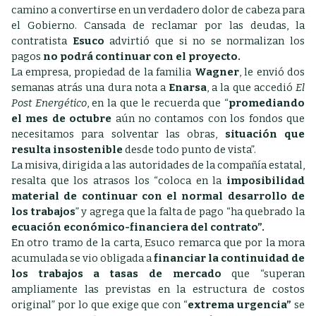
camino a convertirse en un verdadero dolor de cabeza para
el Gobierno. Cansada de reclamar por las deudas, la
contratista
Esuco
advirtió que si no se normalizan los
pagos
no podrá continuar con el proyecto.
La empresa, propiedad de la familia
Wagner
, le envió dos
semanas atrás una dura nota a
Enarsa
, a la que accedió
El
Post Energético
, en la que le recuerda que “
promediando
el mes de octubre
aún no contamos con los fondos que
necesitamos para solventar las obras,
situación que
resulta insostenible
desde todo punto de vista”.
La misiva, dirigida a las autoridades de la compañía estatal,
resalta que los atrasos los “coloca en la
imposibilidad
material de continuar con el normal desarrollo de
los trabajos
” y agrega que la falta de pago “ha quebrado la
ecuación económico-financiera del contrato”.
En otro tramo de la carta, Esuco remarca que por la mora
acumulada se vio obligada a
financiar la continuidad de
los trabajos a tasas de mercado
que “superan
ampliamente las previstas en la estructura de costos
original” por lo que exige que con “
extrema urgencia”
se