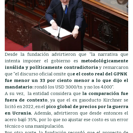
Desde la fundación advirtieron que “la narrativa que
intenta imponer el gobierno es
metodológicamente
inválida y políticamente contradictoria
y
remarcaron
que “el discurso oficial omite qu
e el costo real del GPNK
fue menor un 33 por ciento menor a lo que dijo el
mandatario:
rondó los USD 3.000/tn y no los 4.000”.
A su vez, la entidad considera que
la comparación fue
fuera de contexto
, ya que el ex gasoducto Kirchner se
licitó en 2022, en el
pico global de precios por la guerra
en Ucrania.
Además, advirtieron que desde entonces el
acero bajó 35%, por lo que no ajustar ese costo es un error
técnico o una manipulación.
Por otra parte, la fundación recordó que el proyecto de