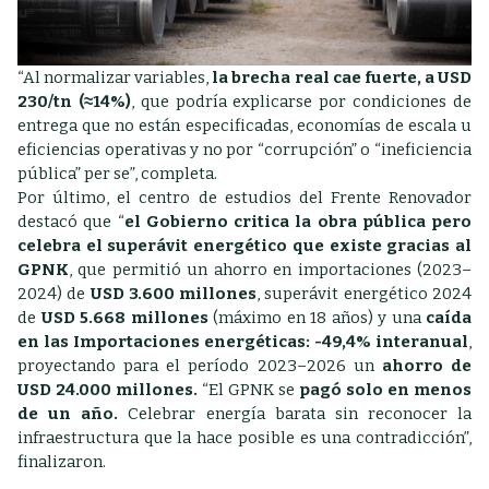
“Al normalizar variables,
la brecha real cae fuerte, a USD
230/tn (≈14%)
, que podría explicarse por condiciones de
entrega que no están especificadas, economías de escala u
eficiencias operativas y no por “corrupción” o “ineficiencia
pública” per se”, completa.
Por último, el centro de estudios del Frente Renovador
destacó que “
el Gobierno critica la obra pública pero
celebra el superávit energético que existe gracias al
GPNK
, que permitió un ahorro en importaciones (2023–
2024) de
USD 3.600 millones
, superávit energético 2024
de
USD 5.668 millones
(máximo en 18 años) y una
caída
en las Importaciones energéticas: -49,4% interanual
,
proyectando para el período 2023–2026 un
ahorro de
USD 24.000 millones.
“El GPNK se
pagó solo en menos
de un año.
Celebrar energía barata sin reconocer la
infraestructura que la hace posible es una contradicción”,
finalizaron.