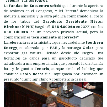
“celebra” sus los logros
.
La
Fundación Encuentro
señaló que durante la apertura
de sesiones en el Congreso, Milei “intentó demonizar la
industria nacional y la obra pública comparando el costo
de los tubos del
Gasoducto Presidente Néstor
Kirchner
(GPNK) (según él,
USD 4.000/tn
en 2022) con los
USD 1.400/tn
de un proyecto privado actual, pero la
comparación es t
écnicamente incorrecta”.
La referencia es a la iniciativa que lleva adelante
Southern
Energy
, encabezada por
PAE
y la noruega
Golar
, para
exportar gas natural licuado desde Río Negro. Una
licitación de caños para un gasoducto dedicado fue
adjudicada a una empresa india, que presentó la oferta más
baja y le ganó a
Tenaris
, aunque desde el holding que
conduce
Paolo Rocca
fue impugnada por esconder un
presunto “dumping” chino y competencia desleal.