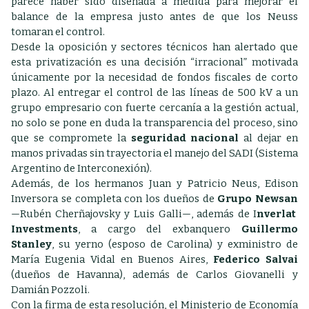
parece haber sido diseñada a medida para mejorar el
balance de la empresa justo antes de que los Neuss
tomaran el control.
Desde la oposición y sectores técnicos han alertado que
esta privatización es una decisión “irracional” motivada
únicamente por la necesidad de fondos fiscales de corto
plazo. Al entregar el control de las líneas de 500 kV a un
grupo empresario con fuerte cercanía a la gestión actual,
no solo se pone en duda la transparencia del proceso, sino
que se compromete la
seguridad nacional
al dejar en
manos privadas sin trayectoria el manejo del SADI (Sistema
Argentino de Interconexión).
Además, de los hermanos Juan y Patricio Neus, Edison
Inversora se completa con los dueños de
Grupo Newsan
—Rubén Cherñajovsky y Luis Galli—, además de I
nverlat
Investments
, a cargo del exbanquero
Guillermo
Stanley
, su yerno (esposo de Carolina) y exministro de
María Eugenia Vidal en Buenos Aires,
Federico Salvai
(dueños de Havanna), además de Carlos Giovanelli y
Damián Pozzoli.
Con la firma de esta resolución, el Ministerio de Economía