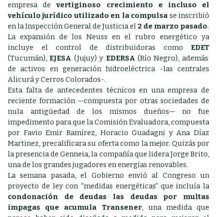
empresa de
vertiginoso crecimiento e incluso el
vehículo jurídico utilizado en la compulsa
se inscribió
en la Inspección General de Justicia el
2 de marzo pasado
.
La expansión de los Neuss en el rubro energético ya
incluye el control de distribuidoras como
EDET
(Tucumán),
EJESA
(Jujuy) y
EDERSA
(Río Negro), además
de activos en generación hidroeléctrica -las centrales
Alicurá y Cerros Colorados-.
Esta falta de antecedentes técnicos en una empresa de
reciente formación —compuesta por otras sociedades de
nula antigüedad de los mismos dueños— no fue
impedimento para que la Comisión Evaluadora, compuesta
por Favio Emir Ramírez, Horacio Guadagni y Ana Díaz
Martinez, precalificara su oferta como la mejor. Quizás por
la presencia de Genneia, la compañía que lidera Jorge Brito,
una de los grandes jugadores en energías renovables.
La semana pasada, el Gobierno envió al Congreso un
proyecto de ley con “medidas energéticas” que incluía la
condonación de deudas las deudas por multas
impagas que acumula Transener
, una medida que