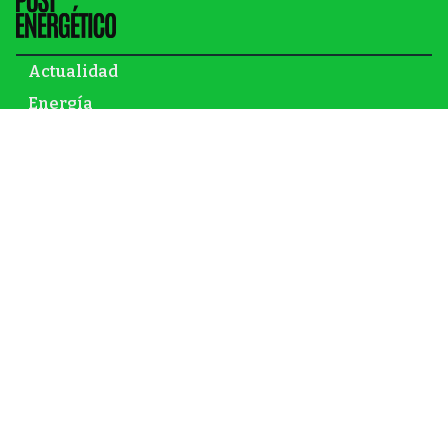
Actualidad
Energía
Gas y petróleo
Newsletter
Infraestructura
Inversión
Mundo
Nuclear
Opinión
Renovables
© El Post Energético – 2026