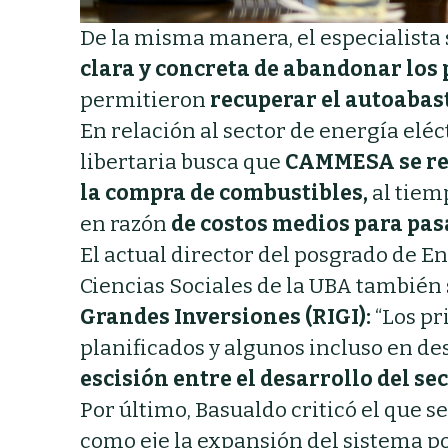
De la misma manera, el especialista s
clara y concreta de abandonar los 
permitieron
recuperar el autoabast
En relación al sector de energía elé
libertaria busca que
CAMMESA se reti
la compra de combustibles,
al tiem
en razón
de costos medios para pa
El actual director del posgrado de E
Ciencias Sociales de la UBA también 
Grandes Inversiones (RIGI):
“Los pr
planificados y algunos incluso en des
escisión entre el desarrollo del s
Por último, Basualdo criticó el que s
como eje la expansión del sistema p