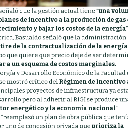
eñaló que la gestión actual tiene “
una volu
planes de incentivo a la producción de gas
ecimiento y bajar los costos de la energía
”
ctrica, Basualdo señaló que la administración
re de la contractualización de la energía
po que quiere que precio deje de ser determ
sar a un esquema de costos marginales.
nergía y Desarrollo Económico de la Facultad
se mostró crítico del
Régimen de Incentivo 
incipales proyectos de infraestructura ya es
arrollo pero al adherir al RIGI se produce un
ector energético y la economía nacional
”.
e “reemplazó un plan de obra pública que tení
or uno de concesión privada que
prioriza la