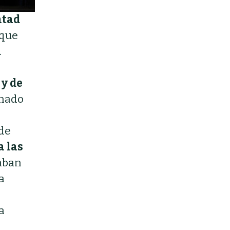
ntad
que
.
 y de
inado
 de
a las
taban
a
a