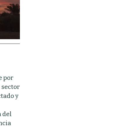
e por
 sector
ctado y
a del
ncia