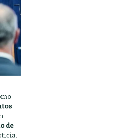
cómo
ntos
an
o de
sticia,