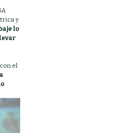
SA
trica y
baje lo
levar
 con el
la
no