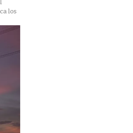
l
ca los