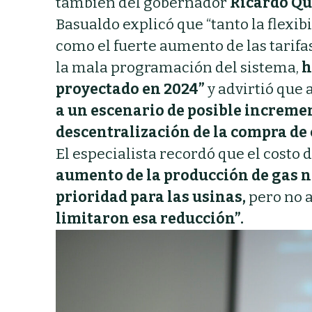
también del gobernador
Ricardo Qu
Basualdo explicó que “tanto la flexi
como el fuerte aumento de las tarifas
la mala programación del sistema,
h
proyectado en 2024”
y advirtió que 
a un escenario de posible increme
descentralización de la compra de
El especialista recordó que el costo 
aumento de la producción de gas na
prioridad para las usinas,
pero no a
limitaron esa reducción”.