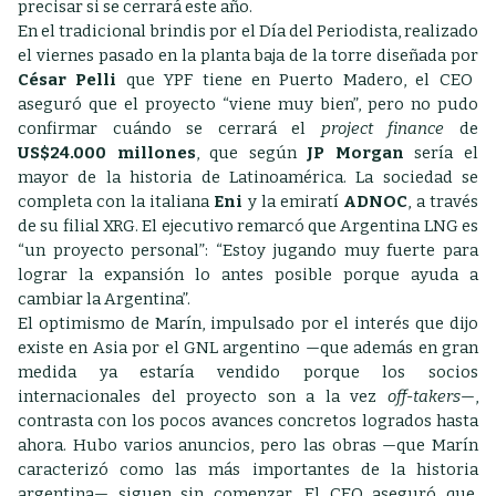
precisar si se cerrará este año.
En el tradicional brindis por el Día del Periodista, realizado
el viernes pasado en la planta baja de la torre diseñada por
César Pelli
que YPF tiene en Puerto Madero, el CEO
aseguró que el proyecto “viene muy bien”, pero no pudo
confirmar cuándo se cerrará el
project finance
de
US$24.000 millones
, que según
JP Morgan
sería el
mayor de la historia de Latinoamérica. La sociedad se
completa con la italiana
Eni
y la emiratí
ADNOC
, a través
de su filial XRG. El ejecutivo remarcó que Argentina LNG es
“un proyecto personal”: “Estoy jugando muy fuerte para
lograr la expansión lo antes posible porque ayuda a
cambiar la Argentina”.
El optimismo de Marín, impulsado por el interés que dijo
existe en Asia por el GNL argentino —que además en gran
medida ya estaría vendido porque los socios
internacionales del proyecto son a la vez
off-takers
—,
contrasta con los pocos avances concretos logrados hasta
ahora. Hubo varios anuncios, pero las obras —que Marín
caracterizó como las más importantes de la historia
argentina— siguen sin comenzar. El CEO aseguró que,