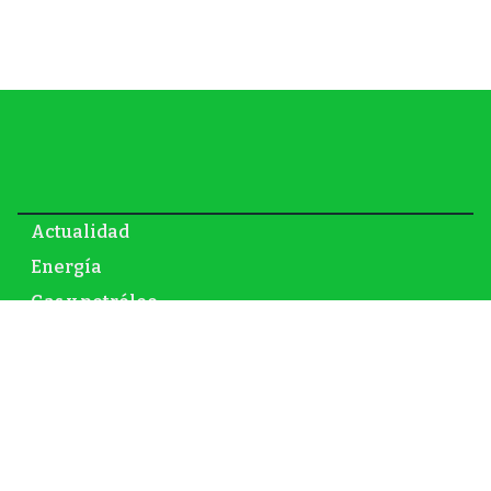
Actualidad
Energía
Gas y petróleo
Newsletter
Infraestructura
Inversión
Mundo
Nuclear