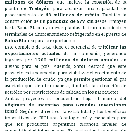
millones de dólares
, que incluye la expansión de la
planta de
Tratayén
para alcanzar una capacidad de
procesamiento de
43 millones de m³/día
. También la
construcción de un
poliducto de 577 km
desde Tratayén
hasta Bahía Blanca y nuevas plantas de fraccionamiento y
terminales de almacenamiento refrigerado en el puerto de
Bahía Blanca
para la exportación.
Este complejo de NGL tiene el potencial de
triplicar las
exportaciones actuales
de la compañía, generando
ingresos por
1.200 millones de dólares anuales
en
divisas para el país. Además, Sardi destacó que este
proyecto es fundamental para viabilizar el crecimiento de
la producción de crudo, ya que permite gestionar el gas
asociado que, de otra manera, limitaría la extracción de
petróleo por restricciones de calidad en los gasoductos.
Ambos proyectos se encuentran bajo el marco del
Régimen de Incentivo para Grandes Inversiones
(RIGI)
. Según el directivo, la estabilidad y los beneficios
impositivos del RIGI son “contagiosos” y esenciales para
que los productos argentinos alcancen niveles de
competitividad internacional. En particular, la ampliación