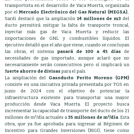
transportista en el desarrollo de Vaca Muerta, organizada
por el
Mercado Electrónico del Gas Natural (MEGSA)
,
Sardi destacó que la ampliación
14 millones de m3
del
ducto permitirá mitigar la falta de transporte troncal,
inyectar más gas de Vaca Muerta y reducir las
importaciones de GNL y combustibles líquidos. El
ejecutivo detalló que el año que viene, cuando se concluyan
las obras, el sistema
pasará de 100 a 45 días
de
necesidades de gas importado, aunque aclaró que no
necesariamente serán consecutivos pero sí implicará un
f
uerte ahorro de divisas
para el país.
La ampliación del
Gasoducto Perito Moreno (GPM)
consiste en una iniciativa privada presentada por TGS en
junio de 2024 con el objetivo de potenciar la
infraestructura existente para transportar una mayor
producción desde Vaca Muerta. El proyecto busca
incrementar la capacidad de transporte del ducto de los 21
millones de m³/día actuales a
35 millones de m³/día
. Esta
obra, que ya fue aprobada para ingresar al Régimen de
Incentivo para Grandes Inversiones (RIGI), tiene como