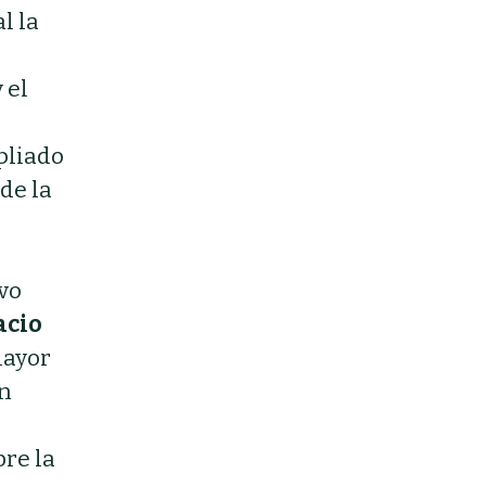
l la
 el
pliado
de la
vo
acio
mayor
ón
bre la