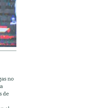
gas no
ía
s de