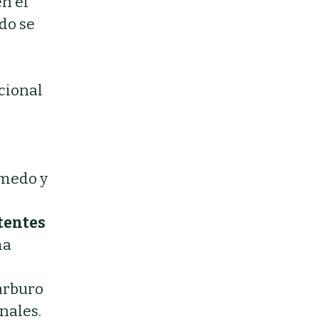
n el
do se
cional
úmedo y
stentes
ma
carburo
nales.