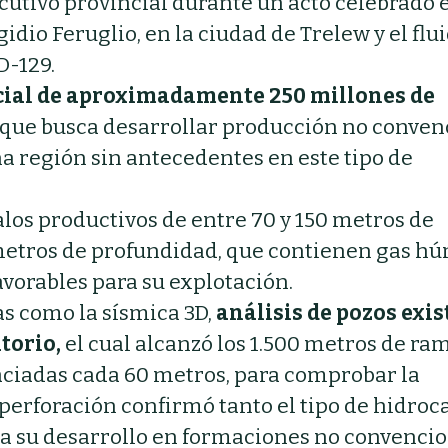
utivo provincial durante un acto celebrado e
io Feruglio, en la ciudad de Trelew y el flui
D-129.
cial de aproximadamente 250 millones de
o que busca desarrollar producción no conven
na región sin antecedentes en este tipo de
los productivos de entre 70 y 150 metros de
metros de profundidad, que contienen gas h
vorables para su explotación.
as como la sísmica 3D,
análisis de pozos exi
atorio,
el cual alcanzó los 1.500 metros de ra
paciadas cada 60 metros, para comprobar la
a perforación confirmó tanto el tipo de hidro
a su desarrollo en formaciones no convencio