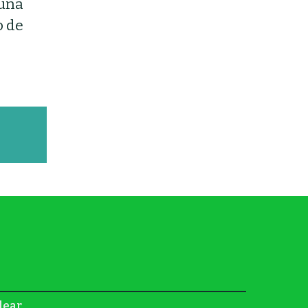
“una
o de
lear