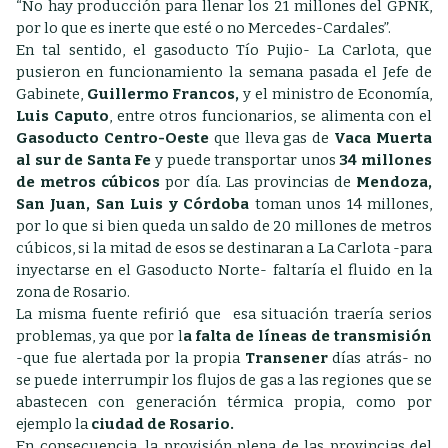
“No hay producción para llenar los 21 millones del GPNK,
por lo que es inerte que esté o no Mercedes-Cardales”.
En tal sentido, el gasoducto Tío Pujio- La Carlota, que
pusieron en funcionamiento la semana pasada el Jefe de
Gabinete,
Guillermo Francos,
y el ministro de Economía,
Luis Caputo
, entre otros funcionarios, se alimenta con el
Gasoducto Centro-Oeste
que lleva gas de
Vaca Muerta
al sur de Santa Fe
y puede transportar unos
34 millones
de metros cúbicos
por día. Las provincias de
Mendoza,
San Juan, San Luis y Córdoba
toman unos 14 millones,
por lo que si bien queda un saldo de 20 millones de metros
cúbicos, si la mitad de esos se destinaran a La Carlota -para
inyectarse en el Gasoducto Norte- faltaría el fluido en la
zona de Rosario.
La misma fuente refirió que esa situación traería serios
problemas, ya que por l
a falta de líneas de transmisión
-que fue alertada por la propia
Transener
días atrás- no
se puede interrumpir los flujos de gas a las regiones que se
abastecen con generación térmica propia, como por
ejemplo la
ciudad de Rosario.
En consecuencia, la provisión plena de las provincias del