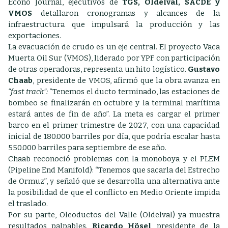
Econo Journal, ejecutivos de
TGS, Oldelval, SACDE y
VMOS
detallaron cronogramas y alcances de la
infraestructura que impulsará la producción y las
exportaciones.
La evacuación de crudo es un eje central. El proyecto Vaca
Muerta Oil Sur (VMOS), liderado por YPF con participación
de otras operadoras, representa un hito logístico.
Gustavo
Chaab
, presidente de VMOS, afirmó que la obra avanza en
“fast track”:
“Tenemos el ducto terminado, las estaciones de
bombeo se finalizarán en octubre y la terminal marítima
estará antes de fin de año”. La meta es cargar el primer
barco en el primer trimestre de 2027, con una capacidad
inicial de 180.000 barriles por día, que podría escalar hasta
550.000 barriles para septiembre de ese año.
Chaab reconoció problemas con la monoboya y el PLEM
(Pipeline End Manifold): “Tenemos que sacarla del Estrecho
de Ormuz”, y señaló que se desarrolla una alternativa ante
la posibilidad de que el conflicto en Medio Oriente impida
el traslado.
Por su parte, Oleoductos del Valle (Oldelval) ya muestra
resultados palpables.
Ricardo Hösel
, presidente de la