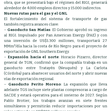
obra, que se presentará bajo el régimen del RIGI, generará
alrededor de 4.000 empleos directos y 15.000 indirectos.
Nuevas rutas para el gas y el GNL
El fortalecimiento del sistema de transporte de gas
también registra avances clave:
–
Gasoducto San Matías
: El Gobierno aprobó su ingreso
al RIGI. Impulsado por Pan American Energy (PAE) y con
una inversión de US$1.300 millones, transportará 27
MMm³/día hacia la costa de Río Negro para el proyecto de
exportación de GNL Southern Energy.
–
Expansión hacia el norte
: Horacio Pizarro, director
general de TGN, confirmó que la compañía trabaja en un
gasoducto entre Tratayén (Neuquén) y La Carlota
(Córdoba) para abastecer usuarios del norte y abrir nuevas
vías de exportación regional.
–
Gasoducto Perito Moreno
: La expansión que lleva
adelante TGS incluye siete plantas compresoras a cargo de
SACDE y estará operativa para el invierno de 2027. Según
Pablo Brotier, los trabajos avanzan en siete frentes
simultáneos y permitirán reducir importaciones por un