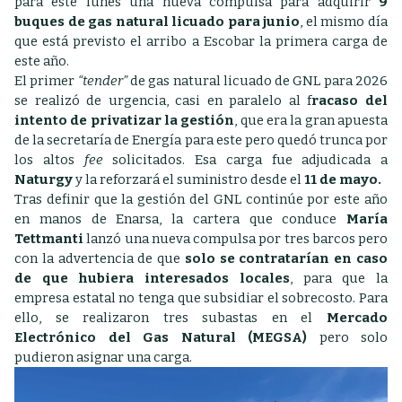
para este lunes una nueva compulsa para adquirir
9
buques de gas natural licuado para junio
, el mismo día
que está previsto el arribo a Escobar la primera carga de
este año.
El primer
“tender”
de gas natural licuado de GNL para 2026
se realizó de urgencia, casi en paralelo al f
racaso del
intento de privatizar la gestión
, que era la gran apuesta
de la secretaría de Energía para este pero quedó trunca por
los altos
fee
solicitados. Esa carga fue adjudicada a
Naturgy
y la reforzará el suministro desde el
11 de mayo.
Tras definir que la gestión del GNL continúe por este año
en manos de Enarsa, la cartera que conduce
María
Tettmanti
lanzó una nueva compulsa por tres barcos pero
con la advertencia de que
solo se contratarían en caso
de que hubiera interesados locales
, para que la
empresa estatal no tenga que subsidiar el sobrecosto. Para
ello, se realizaron tres subastas en el
Mercado
Electrónico del Gas Natural (MEGSA)
pero solo
pudieron asignar una carga.