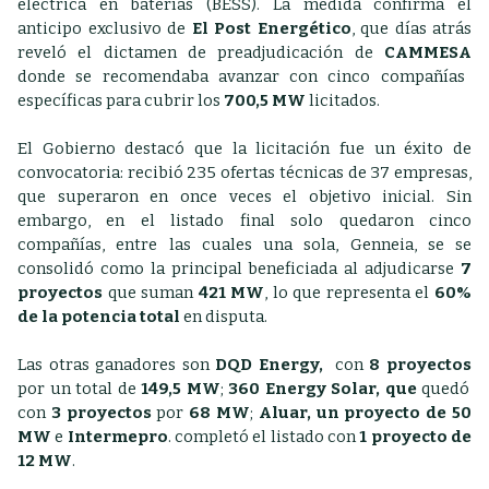
eléctrica en baterías (BESS). La medida confirma el
anticipo exclusivo de
El Post Energético
, que días atrás
reveló el dictamen de preadjudicación de
CAMMESA
donde se recomendaba avanzar con cinco compañías
específicas para cubrir los
700,5 MW
licitados.
El Gobierno destacó que la licitación fue un éxito de
convocatoria: recibió 235 ofertas técnicas de 37 empresas,
que superaron en once veces el objetivo inicial. Sin
embargo, en el listado final solo quedaron cinco
compañías, entre las cuales una sola, Genneia, se se
consolidó como la principal beneficiada al adjudicarse
7
proyectos
que suman
421 MW
, lo que representa el
60%
de la potencia total
en disputa.
Las otras ganadores son
DQD Energy,
con
8 proyectos
por un total de
149,5 MW
;
360 Energy Solar, que
quedó
con
3 proyectos
por
68 MW
;
Aluar, un proyecto de 50
MW
e
Intermepro
. completó el listado con
1 proyecto de
12 MW
.