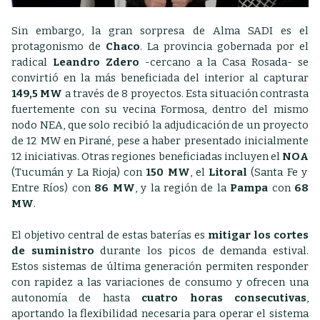
Sin embargo, la gran sorpresa de Alma SADI es el
protagonismo de
Chaco
. La provincia gobernada por el
radical
Leandro Zdero
-cercano a la Casa Rosada- se
convirtió en la más beneficiada del interior al capturar
149,5 MW
a través de 8 proyectos. Esta situación contrasta
fuertemente con su vecina Formosa, dentro del mismo
nodo NEA, que solo recibió la adjudicación de un proyecto
de 12 MW en Pirané, pese a haber presentado inicialmente
12 iniciativas.
Otras regiones beneficiadas incluyen el
NOA
(Tucumán y La Rioja) con
150 MW
, el
Litoral
(Santa Fe y
Entre Ríos) con
86 MW
, y la región de la
Pampa
con
68
MW
.
El objetivo central de estas baterías es
mitigar los cortes
de suministro
durante los picos de demanda estival.
Estos sistemas de última generación permiten responder
con rapidez a las variaciones de consumo y ofrecen una
autonomía de hasta
cuatro horas consecutivas
,
aportando la flexibilidad necesaria para operar el sistema