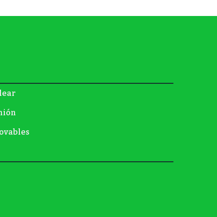
lear
nión
ovables