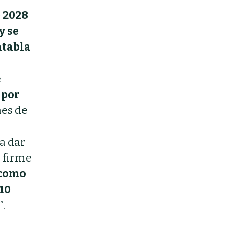
e 2028
y se
atabla
e
 por
nes de
a dar
o firme
 como
 10
”.