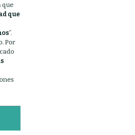
a que
dad que
nos
”.
o. Por
rcado
as
iones