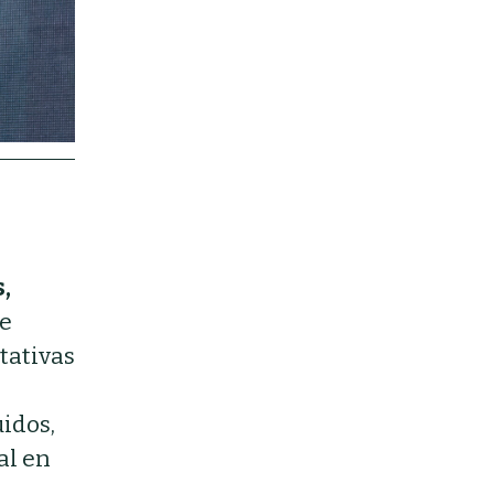
,
ue
tativas
idos,
al en