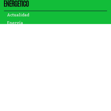
Actualidad
Energía
Gas y petróleo
Newsletter
Infraestructura
Inversión
Mundo
Nuclear
Opinión
Renovables
© El Post Energético – 2026