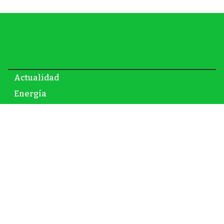
Actualidad
Energía
Gas y petróleo
Newsletter
Infraestructura
Inversión
Mundo
Nuclear
Opinión
Renovables