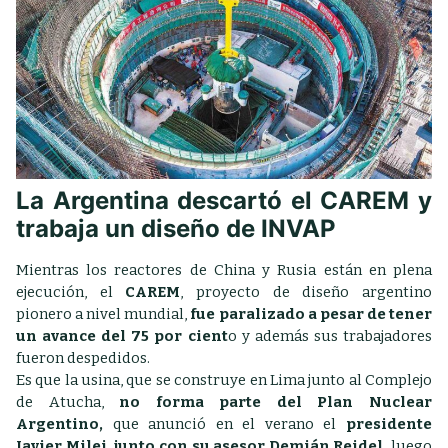
La Argentina descartó el CAREM y
trabaja un diseño de INVAP
Mientras los reactores de China y Rusia están en plena
ejecución, el
CAREM
, proyecto de diseño argentino
pionero a nivel mundial,
fue paralizado a pesar de tener
un avance del 75 por cient
o y además sus trabajadores
fueron despedidos.
Es que la usina, que se construye en Lima junto al Complejo
de Atucha,
no forma parte del Plan Nuclear
Argentino,
que anunció en el verano el
presidente
Javier Milei, junto con su asesor Demián Reidel,
luego