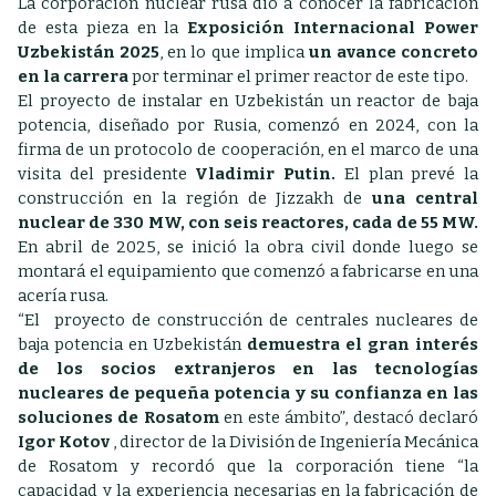
La corporación nuclear rusa dio a conocer la fabricación
de esta pieza en
la
Exposición Internacional Power
Uzbekistán 2025
, en lo que implica
un avance concreto
en la carrera
por terminar el primer reactor de este tipo.
El proyecto de instalar en Uzbekistán un reactor de baja
potencia, diseñado por Rusia, comenzó en 2024, con la
firma de un protocolo de cooperación, en el marco de una
visita del presidente
Vladimir Putin.
El plan prevé la
construcción en la región de Jizzakh de
una central
nuclear de 330 MW, con seis reactores, cada de 55 MW.
En abril de 2025, se inició la obra civil donde luego se
montará el equipamiento que comenzó a fabricarse en una
acería rusa.
“El proyecto de construcción de centrales nucleares de
baja potencia en Uzbekistán
demuestra el gran interés
de los socios extranjeros en las tecnologías
nucleares de pequeña potencia y su confianza en las
soluciones de Rosatom
en este ámbito”, destacó declaró
Igor Kotov
, director de la División de Ingeniería Mecánica
de Rosatom y recordó que la corporación tiene “la
capacidad y la experiencia necesarias en la fabricación de