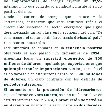
las
importaciones
de energía cayeron un
32,5%
interanual, lo que contribuyó significativamente al saldo
positivo del mes.
Desde la cartera de Energía, que conduce María
Tettamandi, destacaron que este resultado refleja el
crecimiento sostenido del sector energético, que sigue
desempeñando un rol clave en la economía del país. “De
esta manera, el sector continúa sumando
divisas al país
“,
remarcaron en sus redes.
Este superávit se enmarca en la
tendencia positiva
observada el año pasado. En
diciembre de 2024
,
Argentina logró un
superávit energético de 800
millones de dólares
, impulsado por
exportaciones que
quintuplicaron las importaciones
. A lo largo del año, el
saldo favorable en este sector alcanzó los
5.600 millones
de dólares
, un claro contraste con los
déficits de
períodos anteriores
.
El
aumento en la producción de hidrocarburos
,
especialmente en
Vaca Muerta
, ha sido un factor clave en
esta transformación. En 2024, la
producción de petróleo
en Argentina
alcanzó niveles no vistos en
dos décadas
,