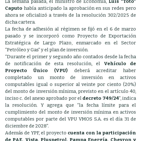
La semana pasada, el ministro de Economía,
Luis “Toto”
Caputo
había anticipado la aprobación en sus redes pero
ahora se oficializó a través de la resolución 302/2025 de
dicha cartera.
La fecha de adhesión al régimen se fijó en el 6 de marzo
pasado y se incorporó como Proyecto de Exportación
Estratégica de Largo Plazo, enmarcado en el Sector
“Petróleo y Gas” y el plan de inversión.
“Durante el primer y segundo año contados desde la fecha
de notificación de esta resolución, el
Vehículo de
Proyecto Único (VPU)
deberá acreditar haber
completado un monto de inversión en activos
computables igual o superior al veinte por ciento (20%)
del monto de inversión mínima, previsto en el artículo 40,
inciso c. del anexo aprobado por el
decreto 749/24
”, indica
la resolución. Y agrega que “la fecha límite para el
cumplimiento del monto de inversión mínima en activos
computables por parte del VPU VMOS S.A. es el día 31 de
diciembre de 2028”.
Además de YPF, el proyecto
cuenta con la participación
de PAE, Vista, Pluspetrol, Pampa Energía, Chevron y