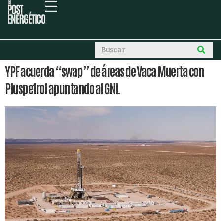
YPF acuerda “swap” de áreas de Vaca Muerta con
Pluspetrol apuntando al GNL