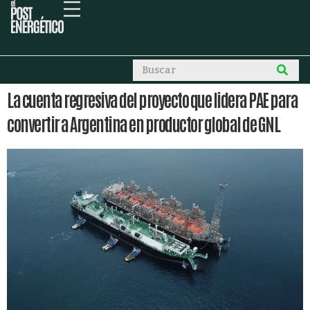
La cuenta regresiva del proyecto que lidera PAE para
convertir a Argentina en productor global de GNL