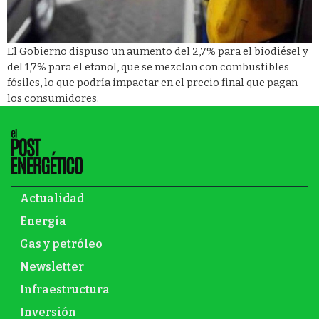
El Gobierno dispuso un aumento del 2,7% para el biodiésel y
del 1,7% para el etanol, que se mezclan con combustibles
fósiles, lo que podría impactar en el precio final que pagan
los consumidores.
Actualidad
Energía
Gas y petróleo
Newsletter
Infraestructura
Inversión