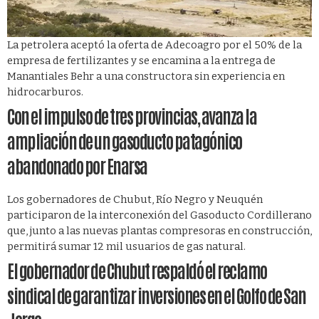
La petrolera aceptó la oferta de Adecoagro por el 50% de la
empresa de fertilizantes y se encamina a la entrega de
Manantiales Behr a una constructora sin experiencia en
hidrocarburos.
Con el impulso de tres provincias, avanza la
ampliación de un gasoducto patagónico
abandonado por Enarsa
Los gobernadores de Chubut, Río Negro y Neuquén
participaron de la interconexión del Gasoducto Cordillerano
que, junto a las nuevas plantas compresoras en construcción,
permitirá sumar 12 mil usuarios de gas natural.
El gobernador de Chubut respaldó el reclamo
sindical de garantizar inversiones en el Golfo de San