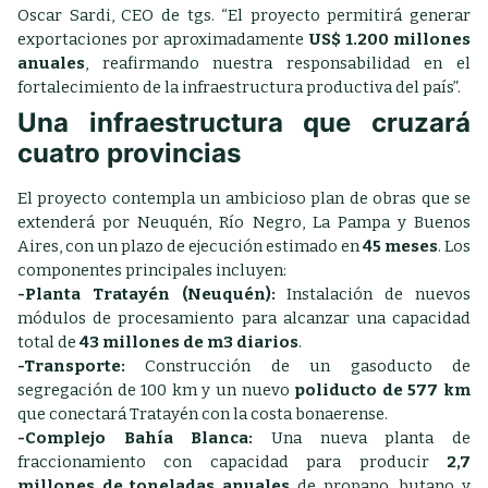
Oscar Sardi, CEO de tgs. “El proyecto permitirá generar
exportaciones por aproximadamente
US$ 1.200 millones
anuales
, reafirmando nuestra responsabilidad en el
fortalecimiento de la infraestructura productiva del país”.
Una infraestructura que cruzará
cuatro provincias
El proyecto contempla un ambicioso plan de obras que se
extenderá por Neuquén, Río Negro, La Pampa y Buenos
Aires, con un plazo de ejecución estimado en
45 meses
. Los
componentes principales incluyen:
-Planta Tratayén (Neuquén):
Instalación de nuevos
módulos de procesamiento para alcanzar una capacidad
total de
43 millones de m3 diarios
.
-Transporte:
Construcción de un gasoducto de
segregación de 100 km y un nuevo
poliducto de 577 km
que conectará Tratayén con la costa bonaerense.
-Complejo Bahía Blanca:
Una nueva planta de
fraccionamiento con capacidad para producir
2,7
millones de toneladas anuales
de propano, butano y