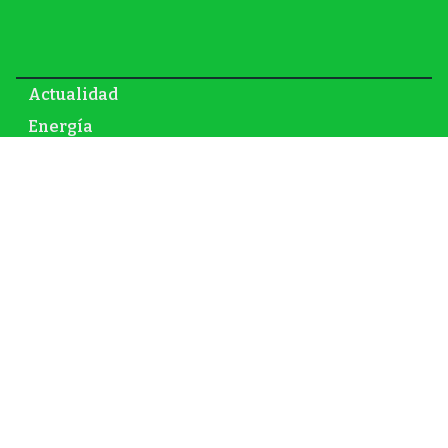
Actualidad
Energía
Gas y petróleo
Newsletter
Infraestructura
Inversión
Mundo
Nuclear
Opinión
Renovables