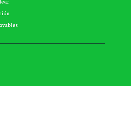
lear
nión
ovables