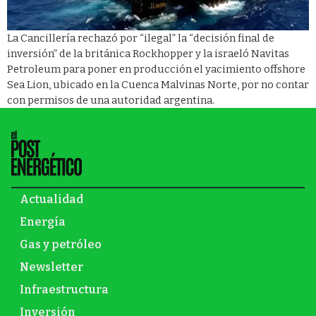
La Cancillería rechazó por “ilegal” la “decisión final de
inversión” de la británica Rockhopper y la israeló Navitas
Petroleum para poner en producción el yacimiento offshore
Sea Lion, ubicado en la Cuenca Malvinas Norte, por no contar
con permisos de una autoridad argentina.
Actualidad
Energía
Gas y petróleo
Newsletter
Infraestructura
Inversión