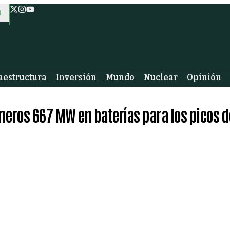
aestructura
Inversión
Mundo
Nuclear
Opinión
rimeros 667 MW en baterías para los picos