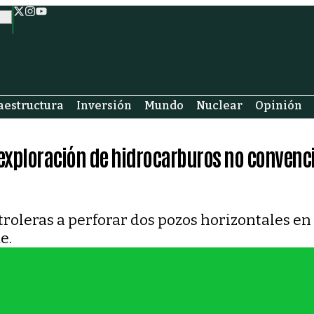
aestructura
Inversión
Mundo
Nuclear
Opinión
a exploración de hidrocarburos no convenc
petroleras a perforar dos pozos horizontales 
e.