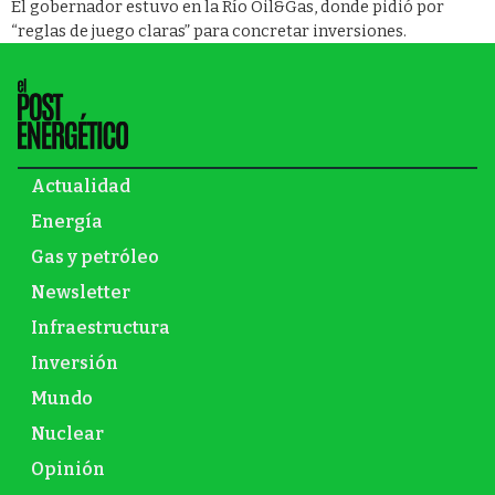
El gobernador estuvo en la Río Oil&Gas, donde pidió por
“reglas de juego claras” para concretar inversiones.
Actualidad
Energía
Gas y petróleo
Newsletter
Infraestructura
Inversión
Mundo
Nuclear
Opinión