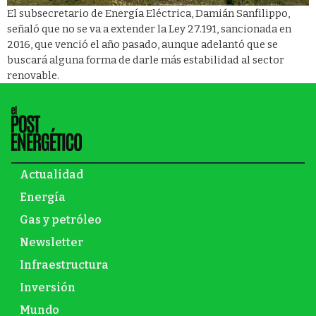
El subsecretario de Energía Eléctrica, Damián Sanfilippo,
señaló que no se va a extender la Ley 27.191, sancionada en
2016, que venció el año pasado, aunque adelantó que se
buscará alguna forma de darle más estabilidad al sector
renovable.
Actualidad
Energía
Gas y petróleo
Newsletter
Infraestructura
Inversión
Mundo