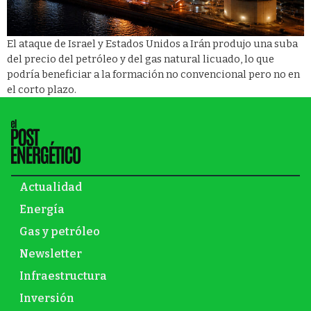
El ataque de Israel y Estados Unidos a Irán produjo una suba
del precio del petróleo y del gas natural licuado, lo que
podría beneficiar a la formación no convencional pero no en
el corto plazo.
Actualidad
Energía
Gas y petróleo
Newsletter
Infraestructura
Inversión