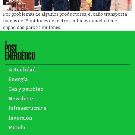
Por problemas de algunos productores, el caño transporta
menos de 15 millones de metros cúbicos cuando tiene
capacidad para 21 millones.
Actualidad
Energía
Gas y petróleo
Newsletter
Infraestructura
Inversión
Mundo