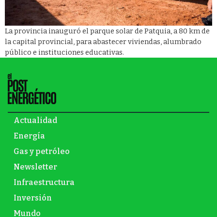
La provincia inauguró el parque solar de Patquia, a 80 km de
la capital provincial, para abastecer viviendas, alumbrado
público e instituciones educativas.
Actualidad
Energía
Gas y petróleo
Newsletter
Infraestructura
Inversión
Mundo