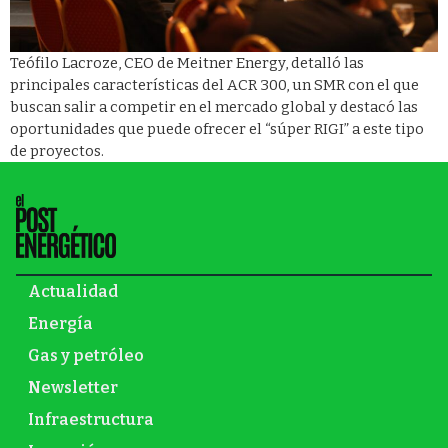
Teófilo Lacroze, CEO de Meitner Energy, detalló las
principales características del ACR 300, un SMR con el que
buscan salir a competir en el mercado global y destacó las
oportunidades que puede ofrecer el “súper RIGI” a este tipo
de proyectos.
Actualidad
Energía
Gas y petróleo
Newsletter
Infraestructura